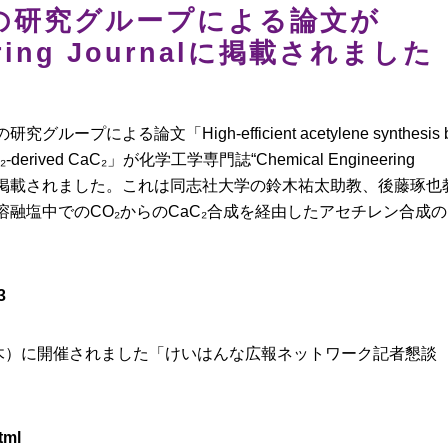
の研究グループによる論文が
eering Journalに掲載されました
よる論文「High-efficient acetylene synthesis 
 of CO₂-derived CaC₂」が化学工学専門誌“Chemical Engineering
イン版に掲載されました。これは同志社大学の鈴木祐太助教、後藤琢也
融塩中でのCO₂からのCaC₂合成を経由したアセチレン合成の
3
（木）に開催されました「けいはんな広報ネットワーク記者懇談
tml